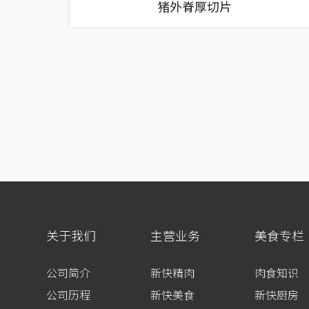
猪外脊厚切片
关于我们
主营业务
美食专栏
公司简介
新快精肉
肉食知识
公司历程
新快美食
新快厨房