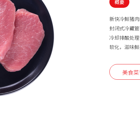
概要
新快冷鲜猪肉
封闭式冷藏管
冷却排酸处理
软化，滋味鲜
美食菜