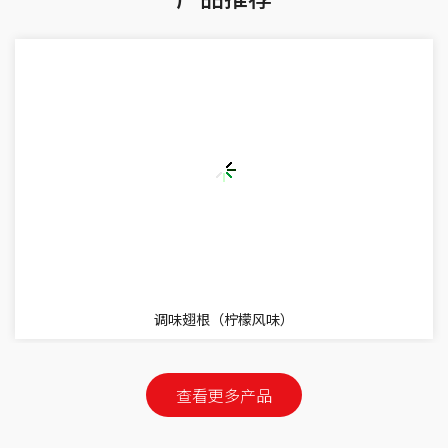
调味翅根（柠檬风味）
查看更多产品