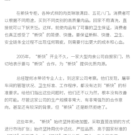
在新快专柜，各种式样的肉类琳琅满目、五花八门。消费者可
以根据不同用途，买到不同类别的高质量肉品。回家不用清洗，直
接就可以下锅烹饪。这样，就使肉品有了可靠的卫生保证，消费者
也真正感受了“新快”的简便、快捷。要保证新鲜、快捷、卫生、
安全链条全过程不出现任何瑕疵，则需要付出更大的成本和心血。
2005年，“新快”开业不久，一家大型肉食公司自报家门，热
切地表示要与“新快”合作，为“新快”提供优质肉源。
总经理何冰带领专业人士，到这家公司考察。他们发现，屠宰
车间的管理状况、卫生标准、工作程序，都没有达到“新快”的标
准要求。给他们指出这些问题时，他们还不以为然，根本没有改善
的可能。尽管这家公司的生产规模非常大、有非常强烈的合作意
向，甚至还有较深的背景，但“新快”还是断然拒绝了。
这些年来，“新快”始终坚持拒绝加盟，采取直营连锁的方式
进行市场扩张；始终坚持用优中选优、严控品质、高于国家标准的