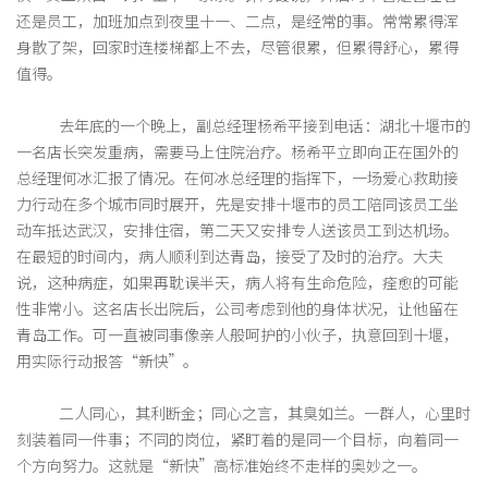
还是员工，加班加点到夜里十一、二点，是经常的事。常常累得浑
身散了架，回家时连楼梯都上不去，尽管很累，但累得舒心，累得
值得。
去年底的一个晚上，副总经理杨希平接到电话：湖北十堰市的
一名店长突发重病，需要马上住院治疗。杨希平立即向正在国外的
总经理何冰汇报了情况。在何冰总经理的指挥下，一场爱心救助接
力行动在多个城市同时展开，先是安排十堰市的员工陪同该员工坐
动车抵达武汉，安排住宿，第二天又安排专人送该员工到达机场。
在最短的时间内，病人顺利到达青岛，接受了及时的治疗。大夫
说，这种病症，如果再耽误半天，病人将有生命危险，痊愈的可能
性非常小。这名店长出院后，公司考虑到他的身体状况，让他留在
青岛工作。可一直被同事像亲人般呵护的小伙子，执意回到十堰，
用实际行动报答“新快”。
二人同心，其利断金；同心之言，其臭如兰。一群人，心里时
刻装着同一件事；不同的岗位，紧盯着的是同一个目标，向着同一
个方向努力。这就是“新快”高标准始终不走样的奥妙之一。