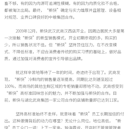
畜不够，有的因为肉源可追溯性模糊，有的因为肉质化验不合格，
都被淘汰出局。最终，“新快”确定与实力雄厚并且管理、设备相
对规范、业界口碑良好的中粮集团合作。
2009年12月，新快武汉武商汉西店开业，因周边居民大多是第
一次接触“新快”的新型销售模式，开业初期参观的多，购买的
少，所以销售状况不佳。但“新快”坚持顶住压力，在不改变模
式、不降低标准，不迎合消费者传统的购买习惯的基础上，做好品
质，通过加强对消费者的宣传引导做出品牌。
就这样辛苦地等待了一年的时间，奇迹终于出现了。武商发
现，“新快”冷鲜肉的销售量逐渐提高，同期比达到甚至超过
100%，而商场的其他生鲜区域的专柜销量却原地不动，武商感受到
“新快”高标准回味悠长的魅力，并不断加强与新快的合作。目
前，新快与湖北武商集团一家公司合作的店铺数量即已达到11家。
坚持高标准始终不走样，就意味着“新快”员工长期加倍的付
出。这种激情背后的动力在哪里？无论什么岗位，地位高低，“新
快”员工众口一词：上下一家亲。钟海霞说，开店时不管是管理者