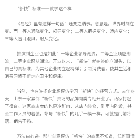
“新快”标准——就学这个样
《易经》里有这样一句话：通变之谓事。意思是，世界时刻在
变。而一等人通晓变化，领导变化；二等人把握变化，适应变化；
三等人盲目跟风，服从变化。
推演到企业也是如此：一等企业领导潮流，二等企业顺应潮
流，三等企业跟从潮流。开业以来，“新快”就始终屹立潮头，以
自己的高标准，为其他企业树立起榜样；引领消费者，使其生活和
消费习惯不断走向卫生和健康。
当然，也有许多企业想模仿学习“新快”的经营方式。去年冬
天，山东一家紧邻“新快”卖场的品牌肉类专柜开业了。两家打起
了擂台。这家商店卖的也是冷鲜肉，从店内装修，到室内陈设，甚
至工作人员的着装，都与“新快”的几乎一模一样，可就是门前冷
落、销售不畅。
万法由心造。那些刻意模仿“新快”的商家不知道，任何事情