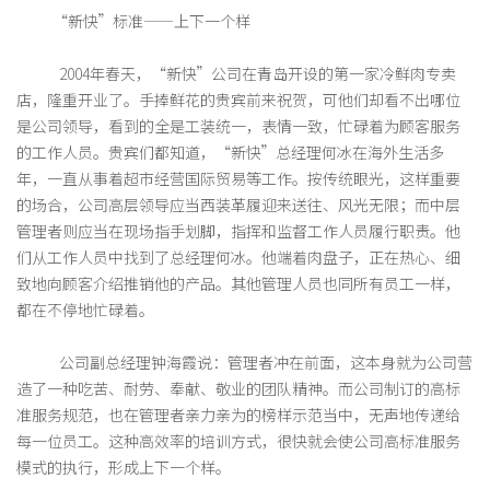
“新快”标准——上下一个样
2004年春天，“新快”公司在青岛开设的第一家冷鲜肉专卖
店，隆重开业了。手捧鲜花的贵宾前来祝贺，可他们却看不出哪位
是公司领导，看到的全是工装统一，表情一致，忙碌着为顾客服务
的工作人员。贵宾们都知道，“新快”总经理何冰在海外生活多
年，一直从事着超市经营国际贸易等工作。按传统眼光，这样重要
的场合，公司高层领导应当西装革履迎来送往、风光无限；而中层
管理者则应当在现场指手划脚，指挥和监督工作人员履行职责。他
们从工作人员中找到了总经理何冰。他端着肉盘子，正在热心、细
致地向顾客介绍推销他的产品。其他管理人员也同所有员工一样，
都在不停地忙碌着。
公司副总经理钟海霞说：管理者冲在前面，这本身就为公司营
造了一种吃苦、耐劳、奉献、敬业的团队精神。而公司制订的高标
准服务规范，也在管理者亲力亲为的榜样示范当中，无声地传递给
每一位员工。这种高效率的培训方式，很快就会使公司高标准服务
模式的执行，形成上下一个样。