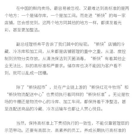
在中国的鲜肉卖场，最容易被忽视、又最难达到高标准的是两
个地方：一个是储存库，一个是加工间。而走进“新快”的每一家
店铺，您会感觉到，这两个地方同其他的地方一样，都焕发着光
彩，甚至更加整洁。
副总经理杨希平告诉了我们其中的秘密。“新快”店铺的冷
藏、冷冻库和加工间，从来都是店铺管理的重中之重，从温、度控
制到货物分类存放，从清洗保洁到灭菌消毒，“新快”有着其他企
业无法比、拟的高标准和严要求。储存库也决不能因为客户看不
到，就可以乱成一团糟。
除了“新快超市”，处在产业链上游的“新快红花牛牧场”和
“新快物流配送中心”也贯彻执行着同样的“新快标准”。无论是牧
场的牛棚还是物流中心的冷库、加工车间，都保持着干净整洁，甚
至连配送商品的冷藏、冷冻运输车也都让人赏心悦目。
当然，保持高标准上下贯彻执行的一致性，不能仅靠管理层的
示范带动。还要有高层次、高素养的员工，养成长期执行高标准的