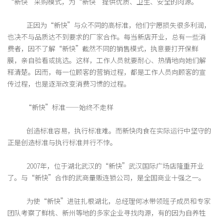
“新快”采购模式，为“新快”提供优质、卫生、安全的肉源。
正因为“新快”与众不同的高标准，他们宁愿损失很多利润，
也决不与品质达不到要求的厂家合作。每当新店开业，总有一些消
费者，因不了解“新快”截然不同的销售模式，执意要打开保鲜
膜，亲自验看或挑选。这样，工作人员就要耐心、热情地向她们解
释清楚。因而，每一位顾客的营销过程，都是工作人员向顾客的宣
传过程，也是逐渐改变消费习惯的过程。
“新快”标准——始终不走样
创造标准容易，执行标准难。而新快肉食在实际运行中坚守的
正是创造标准与执行标准并行不悖。
2007年，位于湖北武汉的“新快”武汉国际广场店隆重开业
了。与“新快”合作的武商量贩连锁公司，是全国商业十强之一。
为使“新快”进驻扎根湖北，总经理何冰带领班子成员和专家
团队考察了鲜桃、新州等地的多家企业寻找肉源，有的因为自养牲