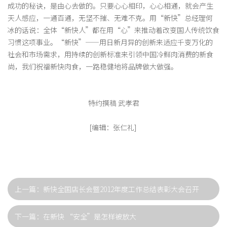
成功的秘诀，是由心去做的。只要心心相印，心心相通，就会产生
天人感应，一通百通，无坚不摧、无难不克。用“新快”总经理何
冰的话说：全体“新快人”都在用“心”来推动着改变国人传统饮食
习惯这项事业。“新快”——用日新月异的创新来适应千变万化的
社会和市场需求，用持续的创新标准来引领中国冷鲜肉消费的新食
尚，我们祝福新快肉食，一路稳健地将品牌做大做强。
特约撰稿 武孝君
[编辑：张仁礼]
上一篇：新快全国店长会暨2012年度工作总结表彰大会召开
下一篇：在新快 “安全”是怎样被放大